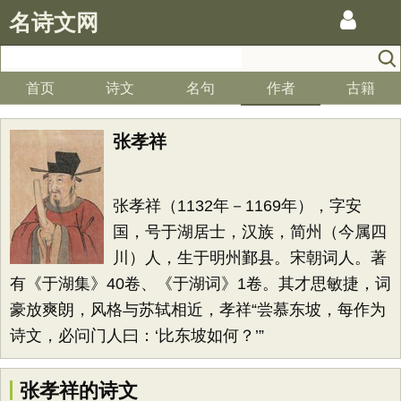
名诗文网
首页
诗文
名句
作者
古籍
张孝祥
张孝祥（1132年－1169年），字安
国，号于湖居士，汉族，简州（今属四
川）人，生于明州鄞县。宋朝词人。著
有《于湖集》40卷、《于湖词》1卷。其才思敏捷，词
豪放爽朗，风格与苏轼相近，孝祥“尝慕东坡，每作为
诗文，必问门人曰：‘比东坡如何？’”
张孝祥的诗文